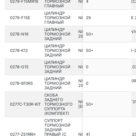
0279-F15MR16
ТОРМОЗНОЙ
NISSAN JUKE F15 201­0.07- [C
4
ГЛАВНЫЙ
ЦИЛИНДР
0279-F15E
ТОРМОЗНОЙ
NISSAN JUKE UK MAKE F15E 2
29
ГЛАВНЫЙ
ЦИЛИНДР
NISSAN ALMERA UK MAKE N16
0278-N16
ТОРМОЗНОЙ
50+
2006.11 [EL]
ЗАДНИЙ
ЦИЛИНДР
0278-K12
ТОРМОЗНОЙ
NISSAN MICRA K12E 2002.11-2
50+
ЗАДНИЙ
ЦИЛИНДР
0278-G15
ТОРМОЗНОЙ
NISSAN TERRANO D10 201­4.03
0
ЗАДНИЙ
ЦИЛИНДР
NISSAN SUNNY/ALMERA B10R
0278-B10RS
ТОРМОЗНОЙ
0
2013.03 [GL]
ЗАДНИЙ
СКОБА
ЗАДНЕГО
NISSAN X-TRAIL RUSMAKE T31
0277C-T30R-KIT
ТОРМОЗНОГО
50+
[EL]
СУППОРТА
(КОМПЛЕКТ)
СУППОРТ
ТОРМОЗНОЙ
ЗАДНИЙ
0277-Z51RRH
ПРАВЫЙ (С
NISSAN FUGA Y50 200­4.10-20
41