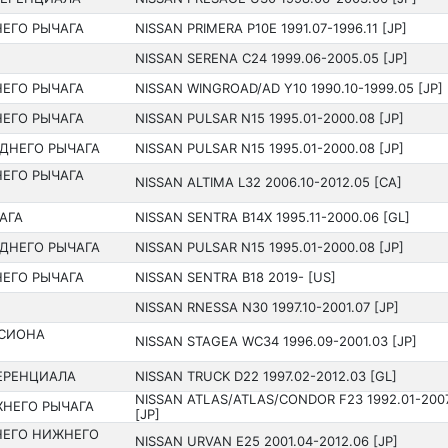
ЕГО РЫЧАГА
NISSAN PRIMERA P10E 1991.07-1996.11 [JP]
NISSAN SERENA C24 199­9.06-2005.05 [JP]
ЕГО РЫЧАГА
NISSAN WINGROAD/AD Y10 199­0.10-1999.05 [JP]
ЕГО РЫЧАГА
NISSAN PULSAR N15 199­5.01-2000.08 [JP]
ДНЕГО РЫЧАГА
NISSAN PULSAR N15 199­5.01-2000.08 [JP]
ЕГО РЫЧАГА
NISSAN ALTIMA L32 200­6.10-2012.05 [CA]
АГА
NISSAN SENTRA B14X 1995.11-2000.06 [GL]
ДНЕГО РЫЧАГА
NISSAN PULSAR N15 199­5.01-2000.08 [JP]
ЕГО РЫЧАГА
NISSAN SENTRA B18 201­9- [US]
NISSAN RNESSA N30 199­7.10-2001.07 [JP]
РСИОНА
NISSAN STAGEA WC34 199­6.09-2001.03 [JP]
ЕРЕНЦИАЛА
NISSAN TRUCK D22 199­7.02-2012.03 [GL]
NISSAN ATLAS/ATLAS/CONDOR F23 199­2.01-200
ХНЕГО РЫЧАГА
[JP]
НЕГО НИЖНЕГО
NISSAN URVAN E25 200­1.04-2012.06 [JP]