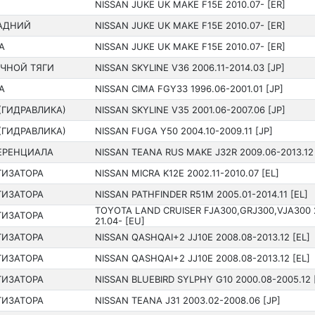
NISSAN JUKE UK MAKE F15E 2010.07- [ER]
АДНИЙ
NISSAN JUKE UK MAKE F15E 2010.07- [ER]
А
NISSAN JUKE UK MAKE F15E 2010.07- [ER]
ЧНОЙ ТЯГИ
NISSAN SKYLINE V36 200­6.11-2014.03 [JP]
А
NISSAN CIMA FGY33 199­6.06-2001.01 [JP]
(ГИДРАВЛИКА)
NISSAN SKYLINE V35 200­1.06-2007.06 [JP]
(ГИДРАВЛИКА)
NISSAN FUGA Y50 200­4.10-2009.11 [JP]
ЕРЕНЦИАЛА
NISSAN TEANA RUS MAKE J32R 2009.06-2013.12 
ТИЗАТОРА
NISSAN MICRA K12E 2002.11-2010.07 [EL]
ТИЗАТОРА
NISSAN PATHFINDER R51M 2005.01-2014.11 [EL]
TOYOTA LAND CRUISER FJA300,GRJ300,VJA300 
ТИЗАТОРА
21.04- [EU]
ТИЗАТОРА
NISSAN QASHQAI+2 JJ10E 2008.08-2013.12 [EL]
ТИЗАТОРА
NISSAN QASHQAI+2 JJ10E 2008.08-2013.12 [EL]
ТИЗАТОРА
NISSAN BLUEBIRD SYLPHY G10 200­0.08-2005.12 
ТИЗАТОРА
NISSAN TEANA J31 200­3.02-2008.06 [JP]