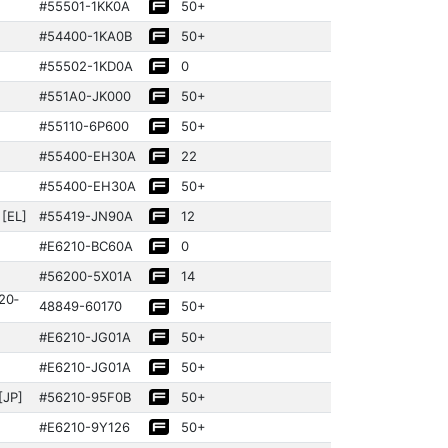
#55501­-1KK0A
50+
#54400­-1KA0B
50+
#55502­-1KD0A
0
#551A0-JK000
50+
#55110­-6P600
50+
#55400­-EH30A
22
#55400­-EH30A
50+
[EL]
#55419­-JN90A
12
#E6210-BC60A
0
#56200­-5X01A
14
20­
48849­-60170­
50+
#E6210-JG01A
50+
#E6210-JG01A
50+
[JP]
#56210­-95F0B
50+
#E6210-9Y126
50+