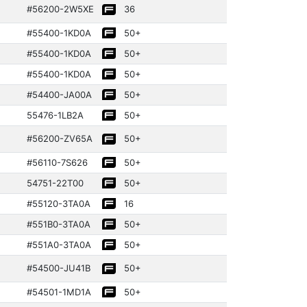
#56200­-2W5XE
36
#55400­-1KD0A
50+
#55400­-1KD0A
50+
#55400­-1KD0A
50+
#54400­-JA00A
50+
55476­-1LB2A
50+
#56200­-ZV65A
50+
#56110­-7S626
50+
54751­-22T00
50+
#55120­-3TA0A
16
#551B0-3TA0A
50+
#551A0-3TA0A
50+
#54500­-JU41B
50+
#54501­-1MD1A
50+