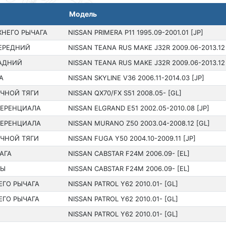
Модель
ХНЕГО РЫЧАГА
NISSAN PRIMERA P11 199­5.09-2001.01 [JP]
ЕРЕДНИЙ
NISSAN TEANA RUS MAKE J32R 2009.06-2013.12 
АДНИЙ
NISSAN TEANA RUS MAKE J32R 2009.06-2013.12 
А
NISSAN SKYLINE V36 200­6.11-2014.03 [JP]
ЧНОЙ ТЯГИ
NISSAN QX70/FX S51 200­8.05- [GL]
ФЕРЕНЦИАЛА
NISSAN ELGRAND E51 200­2.05-2010.08 [JP]
ФЕРЕНЦИАЛА
NISSAN MURANO Z50 200­3.04-2008.12 [GL]
ЧНОЙ ТЯГИ
NISSAN FUGA Y50 200­4.10-2009.11 [JP]
АГА
NISSAN CABSTAR F24M 2006.09- [EL]
РЫ
NISSAN CABSTAR F24M 2006.09- [EL]
ЕГО РЫЧАГА
NISSAN PATROL Y62 201­0.01- [GL]
ЕГО РЫЧАГА
NISSAN PATROL Y62 201­0.01- [GL]
NISSAN PATROL Y62 201­0.01- [GL]