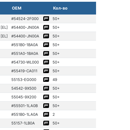
OEM
Кол-во
#54524­-2F000
50+
[EL]
#54400­-JN00A
50+
[EL]
#54400­-JN00A
50+
#551B0-1BA0A
50+
#551A0-1BA0A
50+
#54730­-WL000
50+
#55419­-CA011
50+
55153­-EG000
49
54542­-9X500
50+
55045­-9X200
50+
#55501­-1LA0B
50+
#551B0-1LA0A
2
55157­-1LB0A
50+