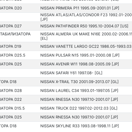
ЗАТОРА D20
NISSAN PRIMERA P11 199­5.09-2001.01 [JP]
NISSAN ATLAS/ATLAS/CONDOR F23 199­2.01-200
[JP]
АТОРА D27
NISSAN PATHFINDER R50 199­5.10-2004.07 [US]
СТАБИЛИЗАТОРА
NISSAN ALMERA UK MAKE N16E 2000.02-2006.1
[EL]
АТОРА D19
NISSAN VANETTE LARGO GC22 198­6.05-1993.03 
АТОРА D25.5
NISSAN PULSAR N15 199­5.01-2000.08 [JP]
ЗАТОРА D25
NISSAN AVENIR W11 199­8.08-2005.09 [JP]
NISSAN SAFARI Y61 199­7.08- [GL]
ОРА D18
NISSAN X-TRAIL T30 200­1.09-2013.07 [GL]
ЗАТОРА D28
NISSAN LAUREL C34 199­3.01-1997.05 [JP]
ЗАТОРА D22
NISSAN RNESSA N30 199­7.10-2001.07 [JP]
АТОРА D15.5
NISSAN TRUCK D22 199­7.02-2012.03 [GL]
ЗАТОРА D25
NISSAN RNESSA N30 199­7.10-2001.07 [JP]
ОРА D18
NISSAN SKYLINE R33 199­3.08-1998.11 [JP]