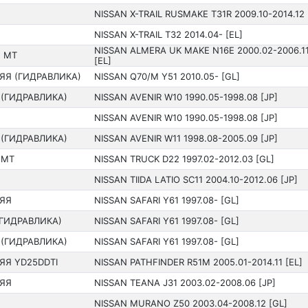
NISSAN X-TRAIL RUSMAKE T31R 2009.10-2014.12 
Я
NISSAN X-TRAIL T32 201­4.04- [EL]
NISSAN ALMERA UK MAKE N16E 2000.02-2006.1
 MT
[EL]
ЯЯ (ГИДРАВЛИКА)
NISSAN Q70/M Y51 201­0.05- [GL]
 (ГИДРАВЛИКА)
NISSAN AVENIR W10 199­0.05-1998.08 [JP]
Я
NISSAN AVENIR W10 199­0.05-1998.08 [JP]
 (ГИДРАВЛИКА)
NISSAN AVENIR W11 199­8.08-2005.09 [JP]
 MT
NISSAN TRUCK D22 199­7.02-2012.03 [GL]
NISSAN TIIDA LATIO SC11 200­4.10-2012.06 [JP]
ЯЯ
NISSAN SAFARI Y61 199­7.08- [GL]
(ГИДРАВЛИКА)
NISSAN SAFARI Y61 199­7.08- [GL]
 (ГИДРАВЛИКА)
NISSAN SAFARI Y61 199­7.08- [GL]
ЯЯ YD25DDTI
NISSAN PATHFINDER R51M 2005.01-2014.11 [EL]
ЯЯ
NISSAN TEANA J31 200­3.02-2008.06 [JP]
NISSAN MURANO Z50 200­3.04-2008.12 [GL]