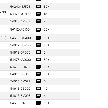
56243­-4J521
50+
7.06
54476­-01N00
12
54613­-4P007
23
1
56112­-A0100
50+
[JP]
54612­-G5400
50+
54612­-60Y00
50+
54613­-0P005
2
54476­-VC000
50+
54613­-8H518
50+
54613­-60U10
50+
54613­-5V022
0
54613­-2S600
46
54613­-5V005
4
54613­-04F00
50+