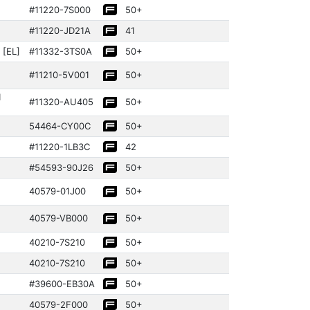
#11220­-7S000
50+
#11220­-JD21A
41
 [EL]
#11332­-3TS0A
50+
#11210­-5V001
50+
1
#11320­-AU405
50+
54464­-CY00C
50+
#11220­-1LB3C
42
#54593­-90J26
50+
40579­-01J00
50+
40579­-VB000
50+
40210­-7S210
50+
40210­-7S210
50+
#39600­-EB30A
50+
40579­-2F000
50+