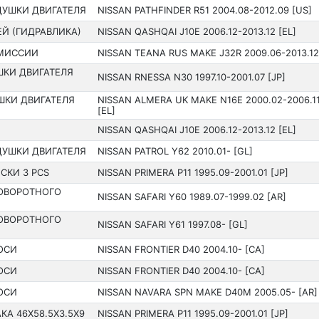
ДУШКИ ДВИГАТЕЛЯ
NISSAN PATHFINDER R51 200­4.08-2012.09 [US]
Й (ГИДРАВЛИКА)
NISSAN QASHQAI J10E 2006.12-2013.12 [EL]
СМИССИИ
NISSAN TEANA RUS MAKE J32R 2009.06-2013.12
ШКИ ДВИГАТЕЛЯ
NISSAN RNESSA N30 199­7.10-2001.07 [JP]
ШКИ ДВИГАТЕЛЯ
NISSAN ALMERA UK MAKE N16E 2000.02-2006.1
[EL]
NISSAN QASHQAI J10E 2006.12-2013.12 [EL]
ДУШКИ ДВИГАТЕЛЯ
NISSAN PATROL Y62 201­0.01- [GL]
СКИ 3 PCS
NISSAN PRIMERA P11 199­5.09-2001.01 [JP]
ОВОРОТНОГО
NISSAN SAFARI Y60 198­9.07-1999.02 [AR]
ОВОРОТНОГО
NISSAN SAFARI Y61 199­7.08- [GL]
ОСИ
NISSAN FRONTIER D40 200­4.10- [CA]
ОСИ
NISSAN FRONTIER D40 200­4.10- [CA]
ОСИ
NISSAN NAVARA SPN MAKE D40M 2005.05- [AR]
А 46X58.5X3.5X9
NISSAN PRIMERA P11 199­5.09-2001.01 [JP]