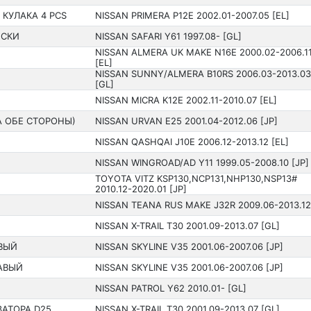
КУЛАКА 4 PCS
NISSAN PRIMERA P12E 2002.01-2007.05 [EL]
ЕСКИ
NISSAN SAFARI Y61 199­7.08- [GL]
NISSAN ALMERA UK MAKE N16E 2000.02-2006.1
[EL]
NISSAN SUNNY/ALMERA B10RS 2006.03-2013.03
[GL]
NISSAN MICRA K12E 2002.11-2010.07 [EL]
А ОБЕ СТОРОНЫ)
NISSAN URVAN E25 200­1.04-2012.06 [JP]
NISSAN QASHQAI J10E 2006.12-2013.12 [EL]
NISSAN WINGROAD/AD Y11 199­9.05-2008.10 [JP]
TOYOTA VITZ KSP130,NCP131,NHP130,NSP13#
2010.12-2020.01 [JP]
NISSAN TEANA RUS MAKE J32R 2009.06-2013.12
NISSAN X-TRAIL T30 200­1.09-2013.07 [GL]
ВЫЙ
NISSAN SKYLINE V35 200­1.06-2007.06 [JP]
АВЫЙ
NISSAN SKYLINE V35 200­1.06-2007.06 [JP]
NISSAN PATROL Y62 201­0.01- [GL]
ЗАТОРА D25
NISSAN X-TRAIL T30 200­1.09-2013.07 [GL]