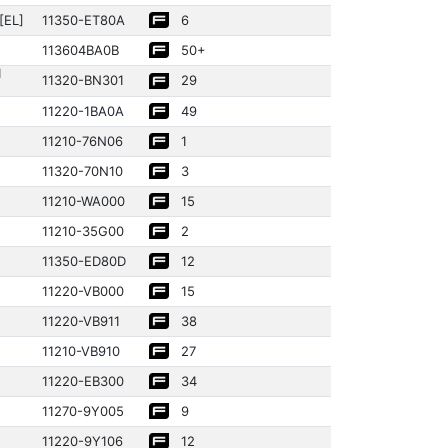
[EL]
11350­-ET80A
6
11360­4BA0B
50+
1
11320­-BN301
29
11220­-1BA0A
49
11210­-76N06
1
11320­-70N10
3
11210­-WA000
15
11210­-35G00
2
11350­-ED80D
12
11220­-VB000
15
11220­-VB911
38
11210­-VB910
27
11220­-EB300
34
11270­-9Y005
9
11220­-9Y106
12