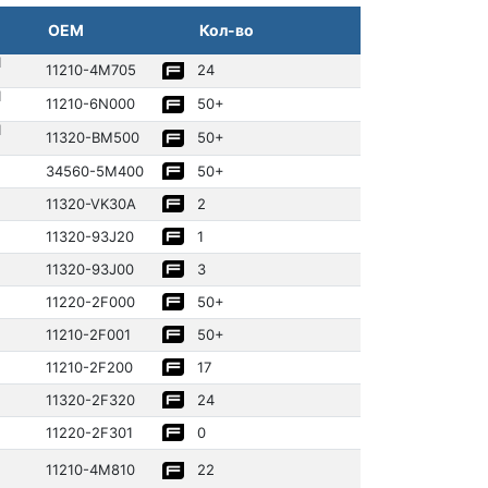
OEM
Кол-во
1
11210­-4M705
24
1
11210­-6N000
50+
1
11320­-BM500
50+
34560­-5M400
50+
11320­-VK30A
2
11320­-93J20
1
11320­-93J00
3
11220­-2F000
50+
11210­-2F001
50+
11210­-2F200
17
11320­-2F320
24
11220­-2F301
0
11210­-4M810
22