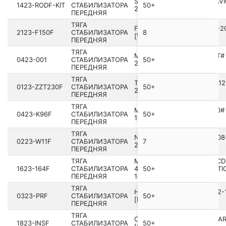
SSANG YONG RODIUS/STAVI
1423-RODF-KIT
СТАБИЛИЗАТОРА
50+
2002-2013
ПЕРЕДНЯЯ
ТЯГА
FORD F SERIES F150 20­04-2
2123-F150F
СТАБИЛИЗАТОРА
8
[WDMO]
ПЕРЕДНЯЯ
ТЯГА
MITSUBISHI LANCER CS,CT#
0423-001
СТАБИЛИЗАТОРА
50+
2000.09-2013.08 [GE]
ПЕРЕДНЯЯ
ТЯГА
TOYOTA COROLLA 5D ZZE12
0123-ZZT230F
СТАБИЛИЗАТОРА
50+
20­01.10-2007.02 [GR]
ПЕРЕДНЯЯ
ТЯГА
MITSUBISHI NATIVA K80,90#
0423-K96F
СТАБИЛИЗАТОРА
50+
1997.06-2011.03 [GE]
ПЕРЕДНЯЯ
ТЯГА
NISSAN AVENIR W11 199­8.08
0223-W11F
СТАБИЛИЗАТОРА
7
2005.09 [JP]
ПЕРЕДНЯЯ
ТЯГА
MERCEDES BENZ ML 320 CD
1623-164F
СТАБИЛИЗАТОРА
4MATIC / ML 350 CDI 4MATI
50+
ПЕРЕДНЯЯ
164.#
ТЯГА
HONDA PRELUDE BA8 1992­-
0323-PRF
СТАБИЛИЗАТОРА
50+
[EU]
ПЕРЕДНЯЯ
ТЯГА
OPEL INSIGNIA-A - ALL YEA
1823-INSF
СТАБИЛИЗАТОРА
50+