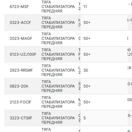
ТЯГА
TESLA MODEL S FEB 2012 -
6723-MSF
СТАБИЛИЗАТОРА
11
2016
ПЕРЕДНЯЯ
ТЯГА
HONDA ACCORD CD5 1994­-
0323-ACCF
СТАБИЛИЗАТОРА
50+
[EU]
ПЕРЕДНЯЯ
ТЯГА
2023-MAGF
СТАБИЛИЗАТОРА
CHRYSLER 300 20­05- [NA]
50+
ПЕРЕДНЯЯ
ТЯГА
TOYOTA LAND CRUISER 100
0123-UZJ100F
СТАБИЛИЗАТОРА
FZJ10#,HDJ100,HZJ105,UZJ
50+
ПЕРЕДНЯЯ
19­98.01-2007.09 [GR]
ТЯГА
LAND ROVER RANGE ROVER
2923-RRSIIIF
СТАБИЛИЗАТОРА
30
2013-
ПЕРЕДНЯЯ
ТЯГА
SUBARU IMPREZA G11 200­0.
0823-20A
СТАБИЛИЗАТОРА
50+
2007.04 [JP]
ПЕРЕДНЯЯ
ТЯГА
MAZDA 121ECE ZQ 1996-200
2123-FOCIF
СТАБИЛИЗАТОРА
50+
[EU]
ПЕРЕДНЯЯ
ТЯГА
CADILLAC CTS SEDAN 2005-
3223-CTSIIF
СТАБИЛИЗАТОРА
5
2013 [GMIO]
ПЕРЕДНЯЯ
ТЯГА
TOYOTA RUSH J200E,J210E