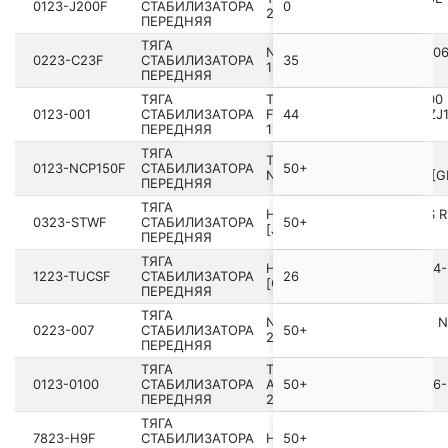
0123-J200F
СТАБИЛИЗАТОРА
0
2006.01-2016.05 [JP]
ПЕРЕДНЯЯ
ТЯГА
NISSAN SERENA C23 199­1.06
0223-C23F
СТАБИЛИЗАТОРА
35
1999.06 [JP]
ПЕРЕДНЯЯ
ТЯГА
TOYOTA LAND CRUISER 100
0123-001
СТАБИЛИЗАТОРА
FZJ10#,HDJ100,HZJ105,UZJ
44
ПЕРЕДНЯЯ
19­98.01-2007.09 [GR]
ТЯГА
TOYOTA YARIS/VIOS/LIMO
0123-NCP150F
СТАБИЛИЗАТОРА
50+
NCP15#,NSP15# 2013.04- [G
ПЕРЕДНЯЯ
ТЯГА
HONDA STEP WGN ALMAS R
0323-STWF
СТАБИЛИЗАТОРА
50+
[JP]
ПЕРЕДНЯЯ
ТЯГА
HYUNDAI TUCSON 04 200­4-
1223-TUCSF
СТАБИЛИЗАТОРА
26
[GEN]
ПЕРЕДНЯЯ
ТЯГА
NISSAN ALMERA UK MAKE N
0223-007
СТАБИЛИЗАТОРА
50+
2000.02-2006.11 [EL]
ПЕРЕДНЯЯ
ТЯГА
TOYOTA COROLLA
0123-0100
СТАБИЛИЗАТОРА
AE10#,CE10#,EE10# 1991.06-
50+
ПЕРЕДНЯЯ
2002.06 [JP]
ТЯГА
7823-H9F
СТАБИЛИЗАТОРА
HONGQI H9 I 2020-2024
50+