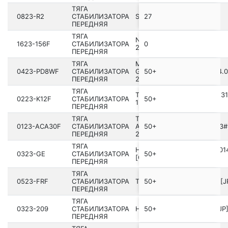
ТЯГА
0823-R2
СТАБИЛИЗАТОРА
SUZUKI LIANA RH418-4
27
ПЕРЕДНЯЯ
ТЯГА
NISSAN Q30/QX30 H15E
1623-156F
СТАБИЛИЗАТОРА
0
2016.04- [GL]
ПЕРЕДНЯЯ
ТЯГА
MITSUBISHI DELICA SPACE
0423-PD8WF
СТАБИЛИЗАТОРА
GEAR/CARGO PA-PF# 1994.0
50+
ПЕРЕДНЯЯ
2006.12 [JPN]
ТЯГА
TOYOTA YARIS (FRP) NCP131
0223-K12F
СТАБИЛИЗАТОРА
50+
13.05-2019.07 [US]
ПЕРЕДНЯЯ
ТЯГА
TOYOTA RAV4
0123-ACA30F
СТАБИЛИЗАТОРА
ACA3#,ALA3#,GSA33,ZSA3#
50+
ПЕРЕДНЯЯ
2005.11-2012.12 [EU]
ТЯГА
HONDA JAZZ GE6 2009­-201
0323-GE
СТАБИЛИЗАТОРА
50+
[GN]
ПЕРЕДНЯЯ
ТЯГА
0523-FRF
СТАБИЛИЗАТОРА
TOYOTA 86 ZN6 2016­.08- [J
50+
ПЕРЕДНЯЯ
ТЯГА
0323-209
СТАБИЛИЗАТОРА
HONDA CIVIC FERIO EK4 [JP
50+
ПЕРЕДНЯЯ