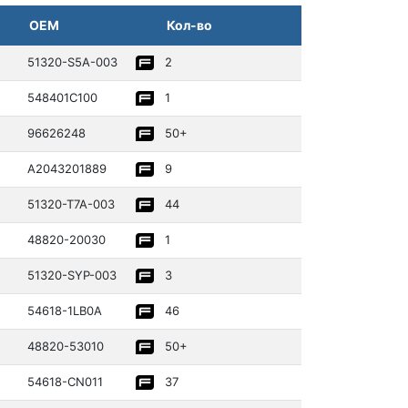
OEM
Кол-во
51320­-S5A-003
2
54840­1C100
1
96626­248
50+
A20432­01889­
9
51320­-T7A-003
44
48820­-20030­
1
51320­-SYP-003
3
54618­-1LB0A
46
48820­-53010­
50+
54618­-CN011
37