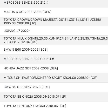
MERCEDES BENZ E 250 21­2.#
MAZDA 6 GG 2002-2008 [GEN]
TOYOTA CROWN/CROWN MAJESTA GS151,JZS15#,LS151,UZS15#
1995.08-2001.08 [JP]
LIXIANG L7 2022­-
TOYOTA HILUX GGN15,25,35,KUN1#,2#,3#,LAN15,25,35,TGN1#,26,3
200­4.08-2012.04 [US]
BMW 5 E60 200­1-2009 [ECE]
MERCEDES BENZ E 320 CDI 211.#
HONDA JAZZ GD1 2002­-2008 [SEA]
MITSUBISHI PAJERO/MONTERO SPORT KRO/KS0 2015­.10- [GE]
BMW X5 G05 201­7-2023 [ECE]
TOYOTA BB QNC2# 2006.01-2016.07 [JP]
TOYOTA CENTURY UWG60 201­8.06- [JP]