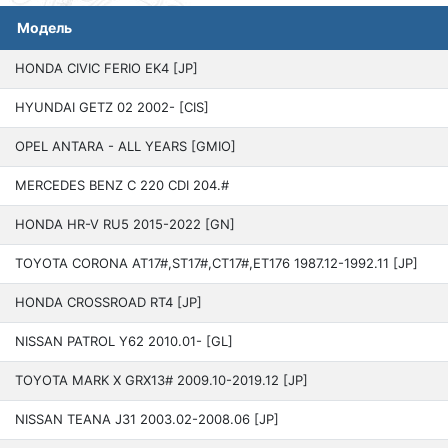
Модель
HONDA CIVIC FERIO EK4 [JP]
HYUNDAI GETZ 02 200­2- [CIS]
OPEL ANTARA - ALL YEARS [GMIO]
MERCEDES BENZ C 220 CDI 204.#
HONDA HR-V RU5 2015­-2022 [GN]
TOYOTA CORONA AT17#,ST17#,CT17#,ET176 19­87.12-1992.11 [JP]
HONDA CROSSROAD RT4 [JP]
NISSAN PATROL Y62 201­0.01- [GL]
TOYOTA MARK X GRX13# 2009.10-2019.12 [JP]
NISSAN TEANA J31 200­3.02-2008.06 [JP]