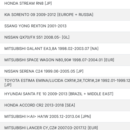
HONDA STREAM RN8 [JP]
KIA SORENTO 09 200­9-2012 [EUROPE + RUSSIA]
SSANG YONG REXTON 2001-2013
NISSAN QX70/FX S51 200­8.05- [GL]
MITSUBISHI GALANT EA3,8A 1998.02-2003.07 [NA]
MITSUBISHI SPACE WAGON N80,90# 1998.07-2004.01 [EUR]
NISSAN SERENA C24 199­9.06-2005.05 [JP]
TOYOTA ESTIMA EMINA/LUCIDA CXR1#,2#,TCR1#,2# 1992.01-1999.1
[JP]
HYUNDAI SANTA FE 10 200­9-2013 [BRAZIL + MIDDLE EAST]
HONDA ACCORD CR2 2013­-2018 [SEA]
MITSUBISHI I<AI> HA1W 2005.12-2013.04 [JPN]
MITSUBISHI LANCER CY,CZ# 2007.03-2017.12 [EUR]