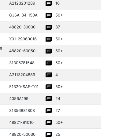
A21232­01289­
16
GJ6A-34-150A
50+
48820­-30030­
37
X01-29060­016
50+
6
48820­-60050­
50+
31306­78154­8
50+
A21132­04889­
4
51320­-SAE-T01
50+
4056A199
24
31356­88180­8
27
48821­-B1010
50+
48820­-50030­
25