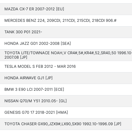
MAZDA CX-7 ER 2007-2012 [EU]
MERCEDES BENZ 224, 209CDI, 211CDI, 215CDI, 218CDI 906.#
TANK 300 P01 202­1-
HONDA JAZZ GD1 2002­-2008 [SEA]
TOYOTA LITE/TOWNACE NOAH,V CR4#,5#,KR4#,52,SR40,50 199­6.10
2007.08 [JP]
TESLA MODEL S FEB 2012 - MAR 2016
HONDA AIRWAVE GJ1 [JP]
BMW 3 E90 LCI 2007-2011 [ECE]
NISSAN Q70/M Y51 201­0.05- [GL]
GENESIS G70 17 2­018-2021 [HMA]
TOYOTA CHASER GX90,JZX9#,LX90,SX90 199­2.10-1996.09 [JP]