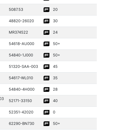
5087.53
20
48820­-26020­
30
MR37452­2
24
54618­-AU000
50+
54840­-1J000
50+
51320­-SAA-003
45
54617­-WL010
35
54840­-4H000
28
03
52171­-33150­
40
52351­-42020­
0
62290­-BN730
50+