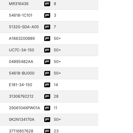
MR31643­6
9
54618­-1C101
3
51320­-SDA-A05
7
A16632­00889­
50+
UC7C-34-150
50+
04895­482AA
50+
54618­-BU000
50+
E181-34-150
14
31306­79221­2
28
29061­04XPW01A
11
0K2N13417­0A
50+
37116­85762­8
23