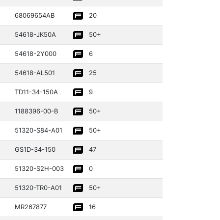
68069­654AB
20
54618­-JK50A
50+
54618­-2Y000
6
54618­-AL501
25
TD11-34-150A
9
11883­96-00-B
50+
51320­-S84-A01
50+
GS1D-34-150
47
51320­-S2H-003
0
51320­-TR0-A01
50+
MR26787­7
16