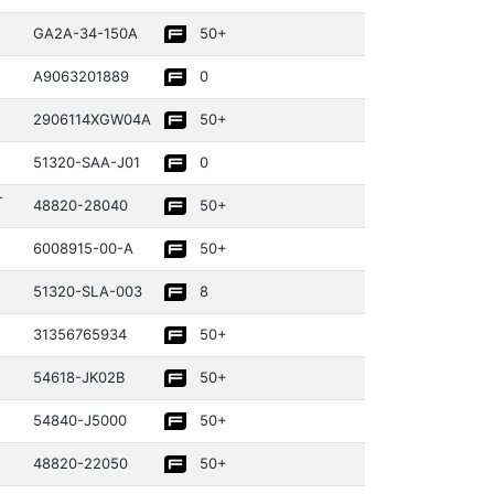
GA2A-34-150A
50+
A90632­01889­
0
29061­14XGW04A
50+
51320­-SAA-J01
0
-
48820­-28040­
50+
60089­15-00-A
50+
51320­-SLA-003
8
31356­76593­4
50+
54618­-JK02B
50+
54840­-J5000
50+
48820­-22050­
50+