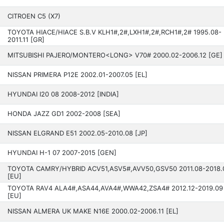
CITROEN C5 (X7)
TOYOTA HIACE/HIACE S.B.V KLH1#,2#,LXH1#,2#,RCH1#,2# 1995.08-
2011.11 [GR]
MITSUBISHI PAJERO/MONTERO<LONG> V70# 2000.02-2006.12 [GE]
NISSAN PRIMERA P12E 2002.01-2007.05 [EL]
HYUNDAI I20 08 2­008-2012 [INDIA]
HONDA JAZZ GD1 2002­-2008 [SEA]
NISSAN ELGRAND E51 200­2.05-2010.08 [JP]
HYUNDAI H-1 07 20­07-2015 [GEN]
TOYOTA CAMRY/HYBRID ACV51,ASV5#,AVV50,GSV50 201­1.08-2018.
[EU]
TOYOTA RAV4 ALA4#,ASA44,AVA4#,WWA42,ZSA4# 2012.12-2019.09
[EU]
NISSAN ALMERA UK MAKE N16E 2000.02-2006.11 [EL]