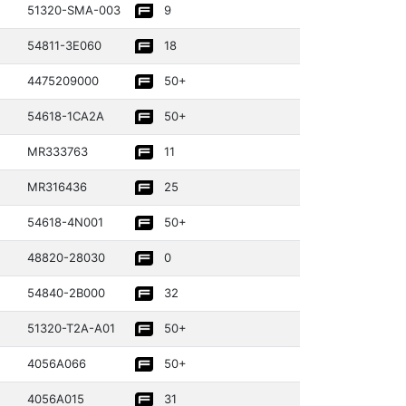
51320­-SMA-003
9
54811­-3E060
18
44752­09000­
50+
54618­-1CA2A
50+
MR33376­3
11
MR31643­6
25
54618­-4N001
50+
2
48820­-28030­
0
54840­-2B000
32
51320­-T2A-A01
50+
4056A066
50+
4056A015
31