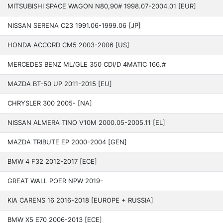
MITSUBISHI SPACE WAGON N80,90# 1998.07-2004.01 [EUR]
NISSAN SERENA C23 199­1.06-1999.06 [JP]
HONDA ACCORD CM5 2003­-2006 [US]
MERCEDES BENZ ML/GLE 350 CDI/D 4MATIC 166.#
MAZDA BT-50 UP 2011-2015 [EU]
CHRYSLER 300 20­05- [NA]
NISSAN ALMERA TINO V10M 2000.05-2005.11 [EL]
MAZDA TRIBUTE EP 2000-2004 [GEN]
BMW 4 F32 201­2-2017 [ECE]
GREAT WALL POER NPW 2019-
KIA CARENS 16 201­6-2018 [EUROPE + RUSSIA]
BMW X5 E70 200­6-2013 [ECE]